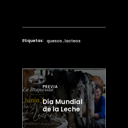
Etiquetas:
quesos
lacteos
PREVIA
Día Mundial
de la Leche