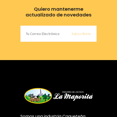
Quiero mantenerme
actualizado de novedades
Subscríbete
Somos una industria Caqueteña,