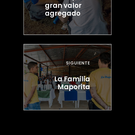
gran valor
agregado
SIGUIENTE
La Familia
Maporita